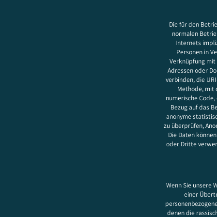
Die für den Betr
normalen Betrie
Internets impli
Personen in Ve
Verknüpfung mit 
Adressen oder Do
verbinden, die URI
Methode, mit d
numerische Code, d
Bezug auf das B
anonyme statistis
zu überprüfen, Ano
Die Daten können
oder Dritte verwe
Wenn Sie unsere We
einer Übert
personenbezogenen 
denen die rassisc