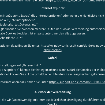
nformationen dazu finden Sie unter:
https://support.google.com/chrome/answe
Internet Explorer
em Menüpunkt „Extras“ die „Internetoptionen“ oder wenn die Menüleiste nicht 
d auf „Internetoptionen“.
 Registerkarte „Datenschutz“
gler können Sie zwischen mehrere Stufen der Cookie-Verarbeitung entscheiden.
lle Cookies blockiert, ist er ganz unten, werden alle zugelassen.
Schaltfläche „OK“.
mationen dazu finden Sie unter:
https://windows.microsoft.com/de-de/windows7
allow-cookies
Safari
Einstellungen auf „Datenschutz“
s akzeptieren" können Sie festlegen, ob und wann Safari die Cookies der Websei
tionen klicken Sie auf die Schaltfläche Hilfe (durch ein Fragezeichen gekennzei
e Informationen dazu finden Sie unter:
https://support.apple.com/kb/PH5042?l
3. Zweck der Verarbeitung
, die wir (wo notwendig) mit Ihrer ausdrücklichen Einwilligung durchführen wol
Zwecke: