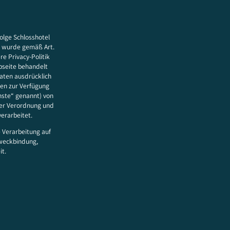
Folge Schlosshotel
nt wurde gemäß Art.
e Privacy-Politik
bseite behandelt
aten ausdrücklich
nen zur Verfügung
nste“ genannt) von
er Verordnung und
verarbeitet.
 Verarbeitung auf
Zweckbindung,
it.