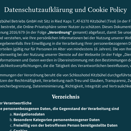
Datenschutzaufklärung und Cookie Policy
zbühel Betriebs GmbH mit Sitz in Ried Kaps 7, AT-6370 Kitzbühel (Tirol) (in der 
ts bestrebt, die Online-Privatsphäre seiner Nutzer zu schützen. Dieses Dokume
nung 2016/679 (in der Folge
„Verordnung“
genannt) abgefasst, damit Sie unser
d verstehen, wie Ihre persönlichen Informationen bei der Nutzung unserer We
gebenenfalls Ihre Einwilligung in die Verarbeitung Ihrer personenbezogenen D
rteilen (gültig nur für Personen im Alter von mindestens 16 Jahren). Die von Ih
nderweitig bei der Nutzung unserer Dienste auf der Webseite (in der Folge „Die
nformationen und Daten werden in Übereinstimmung mit den Bestimmungen d
lichkeitsverpflichtungen, die die Tätigkeit des Verantwortlichen beeinflussen, 
mungen der Verordnung beruht die von Schlosshotel Kitzbühel durchgeführte
zen der Rechtmäßigkeit, Verarbeitung nach Treu und Glauben, Transparenz, 
eicherbegrenzung, Datenminimierung, Richtigkeit, Integrität und Vertraulichke
Verzeichnis
er Verantwortliche
ie personenbezogenen Daten, die Gegenstand der Verarbeitung sind
Navigationsdaten
Besondere Kategorien personenbezogener Daten
Freiwillig von der betroffenen Person bereitgestellte Daten
Cookies