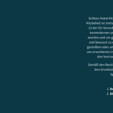
Schloss-Hotel Kit
Kitzbühel) ist ste
13 der EU-Verord
kennenlernen un
werden und um ge
und bewusst zu e
gestellten oder a
uns erworbenen I
den Vertrau
Gemäß den Bestim
den Grundsät
Sp
D
D