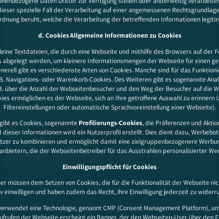
nenbezogene Daten Dritter zur Verfügung stellen oder anderweitig verarbeiten,
dieser spezielle Fall der Verarbeitung auf einer angemessenen Rechtsgrundlag
rdnung beruht, welche die Verarbeitung der betreffenden Informationen legitim
d. Cookies
Allgemeine Informationen zu Cookies
leine Textdateien, die durch eine Webseite und mithilfe des Browsers auf der F
 abgelegt werden, um kleinere Informationsmengen der Webseite für einen g
nerell gibt es verschiedenste Arten von Cookies. Manche sind für das Funktion
. B. Navigations- oder Warenkorb-Cookies. Des Weiteren gibt es sogenannte Anal
 B. über die Anzahl der Webseitenbesucher und den Weg der Besucher auf die 
es ermöglichen es der Webseite, sich an Ihre getroffene Auswahl zu erinnern (z
Filtereinstellungen oder automatische Sprachvoreinstellung einer Webseite).
gibt es Cookies, sogenannte
Profilierungs-Cookies
, die Präferenzen und Akti
 dieser Informationen wird ein Nutzerprofil erstellt. Dies dient dazu, Werbebo
tzer zu kombinieren und ermöglicht damit eine zielgruppenbezogenere Werbung
tanbietern, die der Webseitenbetreiber für das Ausstrahlen personalisierter W
Einwilligungspflicht für Cookies
 müssen dem Setzen von Cookies, die für die Funktionalität der Webseite nich
iv einwilligen und haben zudem das Recht, ihre Einwilligung jederzeit zu widerru
verwendet eine Technologie, genannt CMP (Consent Management Platform), um
ufrufen der Webseite erscheint ein Banner, der den Webseiten-User über den E