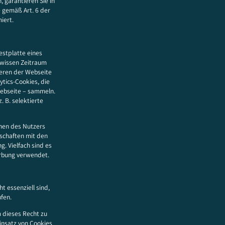
 garantieren Sie in
e gemäß Art. 6 der
iert.
estplatte eines
ewissen Zeitraum
ieren der Webseite
ytics-Cookies, die
Webseite – sammeln.
. B. selektierte
onen des Nutzers
tschaften mit den
. Vielfach sind es
erbung verwendet.
t essenziell sind,
fen.
 dieses Recht zu
insatz von Cookies