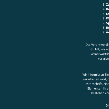
Z
R
E
W
S
R
Ä
Der Verantwortli
GmbH, wie ob
Verantwortlic
verarbe
Wir informieren Si
verarbeiten wird, 
Postanschrift, ei
Elementen Ihrer
bestehen kön
Di