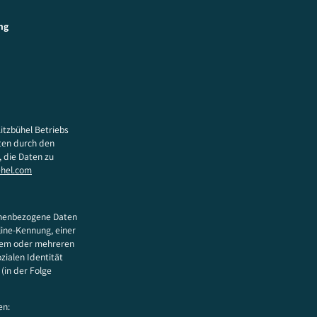
ng
itzbühel Betriebs
ten durch den
, die Daten zu
ehel.com
sonenbezogene Daten
line-Kennung, einer
inem oder mehreren
zialen Identität
(in der Folge
en: