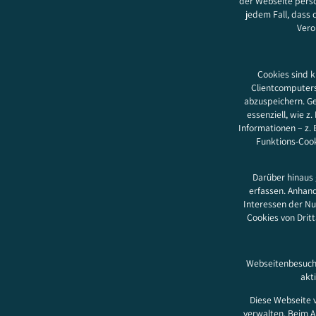
der Webseite perso
jedem Fall, dass 
Vero
Cookies sind k
Clientcomputers
abzuspeichern. Ge
essenziell, wie z
Informationen – z.
Funktions-Cooki
Darüber hinaus 
erfassen. Anhand
Interessen der Nu
Cookies von Drit
Webseitenbesucher
akt
Diese Webseite 
verwalten. Beim A