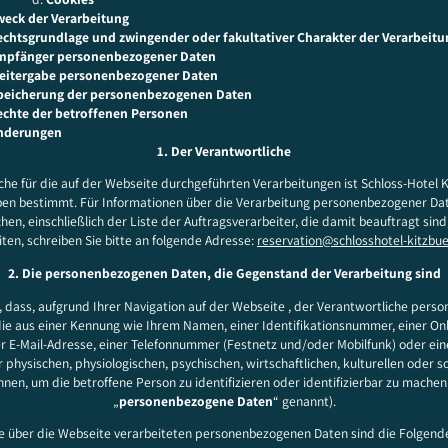
weck der Verarbeitung
echtsgrundlage und zwingender oder fakultativer Charakter der Verarbeitu
mpfänger personenbezogener Daten
eitergabe personenbezogener Daten
peicherung der personenbezogenen Daten
echte der betroffenen Personen
nderungen
1. Der Verantwortliche
che für die auf der Webseite durchgeführten Verarbeitungen ist Schloss-Hotel K
en bestimmt. Für Informationen über die Verarbeitung personenbezogener Da
hen, einschließlich der Liste der Auftragsverarbeiter, die damit beauftragt sind
iten, schreiben Sie bitte an folgende Adresse:
reservation@schlosshotel-kitzbu
2. Die personenbezogenen Daten, die Gegenstand der Verarbeitung sind
e, dass, aufgrund Ihrer Navigation auf der Webseite , der Verantwortliche per
die aus einer Kennung wie Ihrem Namen, einer Identifikationsnummer, einer On
ner E-Mail-Adresse, einer Telefonnummer (Festnetz und/oder Mobilfunk) oder e
 physischen, physiologischen, psychischen, wirtschaftlichen, kulturellen oder so
nen, um die betroffene Person zu identifizieren oder identifizierbar zu machen 
„
personenbezogene Daten
“ genannt).
e über die Webseite verarbeiteten personenbezogenen Daten sind die Folgend