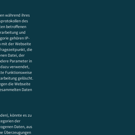
sen während ihres
sprotokollen des
rten betroffenen
erarbeitung und
gorie gehören IP-
 mit der Webseite
fragezeitpunkt, die
enen Datei, der
andere Parameter in
 dazu verwendet,
kte Funktionsweise
arbeitung gelöscht.
egen die Webseite
 gesammelten Daten
nden), könnte es zu
tegorien der
ezogenen Daten, aus
iche Überzeugungen