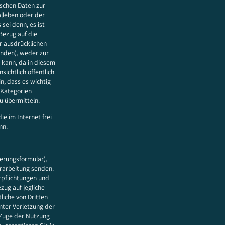
ischen Daten zur
alleben oder der
 sei denn, es ist
Bezug auf die
r ausdrücklichen
senden), weder zur
 kann, da in diesem
sichtlich öffentlich
n, dass es wichtig
 Kategorien
u übermitteln.
e im Internet frei
nn.
ierungsformular),
rarbeitung senden.
erpflichtungen und
zug auf jegliche
liche von Dritten
nter Verletzung der
 Zuge der Nutzung