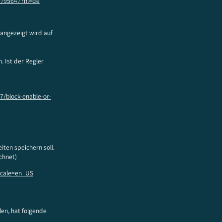
r/95647?hl=de
angezeigt wird auf
 Ist der Regler
/block-enable-or-
ten speichern soll.
chnet)
ocale=en_US
len, hat folgende