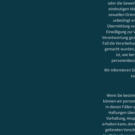
oder die Gewerk
eindeutigen Ide
sexuellen Orient
unbedingt er
Übermittlung vo
Einwilligung zur 
Verantwortung gezo
Fall die Verarbeitu
gemacht wurden, i
ist, wie b
personenbezog
Wir informieren S
zu
Wenn Sie bestimm
können wir person
In diesen Fällen 
Haftungen übern
Vorhaltung, Ansp
erhalten kann, der
geltenden Vorsch