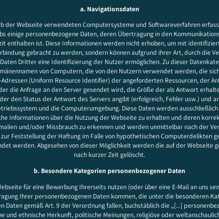
a. Navigationsdaten
ieb der Webseite verwendeten Computersysteme und Softwareverfahren erfas
bs einige personenbezogene Daten, deren Übertragung in den Kommunikation
zit enthalten ist. Diese Informationen werden nicht erhoben, um mit identifizie
rbindung gebracht zu werden, sondern können aufgrund ihrer Art, durch die V
Daten Dritter eine Identifizierung der Nutzer ermöglichen. Zu dieser Datenkate
mänennamen von Computern, die von den Nutzern verwendet werden, die sich
-Adressen (Uniform Resource Identifier) der angeforderten Ressourcen, der An
er die Anfrage an den Server gesendet wird, die Größe der als Antwort erhalt
er den Status der Antwort des Servers angibt (erfolgreich, Fehler usw.) und 
etriebssystem und die Computerumgebung. Diese Daten werden ausschließlich
che Informationen über die Nutzung der Webseite zu erhalten und deren korre
malien und/oder Missbrauch zu erkennen und werden unmittelbar nach der Ver
 zur Feststellung der Haftung im Falle von hypothetischen Computerdelikten g
ndet werden. Abgesehen von dieser Möglichkeit werden die auf der Webseite
nach kurzer Zeit gelöscht.
b. Besondere Kategorien personenbezogener Daten
bseite für eine Bewerbung Ihrerseits nutzen (oder über eine E-Mail an uns se
ragung Ihrer personenbezogenen Daten kommen, die unter die besonderen Ka
Daten gemäß Art. 9 der Verordnung fallen, buchstäblich die „[...] personenb
he und ethnische Herkunft, politische Meinungen, religiöse oder weltanschaul