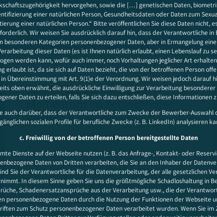
schaftszugehörigkeit hervorgehen, sowie die […] genetischen Daten, biometr
ntifizierung einer natürlichen Person, Gesundheitsdaten oder Daten zum Sexu
ierung einer natürlichen Person.“ Bitte veröffentlichen Sie diese Daten nicht, es
forderlich. Wir weisen Sie ausdrücklich darauf hin, dass der Verantwortliche in 
n besonderen Kategorien personenbezogener Daten, aber in Ermangelung eine
Verarbeitung dieser Daten (es ist Ihnen natürlich erlaubt, einen Lebenslauf zu 
gen werden kann, wofür auch immer, noch Vorhaltungen jeglicher Art erhalten
ng erlaubt ist, da sie sich auf Daten bezieht, die von der betroffenen Person offen
n Übereinstimmung mit Art. 9(1)e der Verordnung. Wir weisen jedoch darauf hi
ereits oben erwähnt, die ausdrückliche Einwilligung zur Verarbeitung besonderer
ener Daten zu erteilen, falls Sie sich dazu entschließen, diese Informationen z
ie auch darüber, dass der Verantwortliche zum Zwecke der Bewerber-Auswahl di
gänglichen sozialen Profile für berufliche Zwecke (z. B. LinkedIn) analysieren ka
c. Freiwillig von der betroffenen Person bereitgestellte Daten
te Dienste auf der Webseite nutzen (z. B. das Anfrage-, Kontakt- oder Reserv
enbezogene Daten von Dritten verarbeiten, die Sie an den Inhaber der Datenve
sind Sie der Verantwortliche für die Datenverarbeitung, der alle gesetzlichen V
immt. In diesem Sinne geben Sie uns die größtmögliche Schadloshaltung in Be
rüche, Schadenersatzansprüche aus der Verarbeitung usw., die der Verantwort
en personenbezogene Daten durch die Nutzung der Funktionen der Webseite u
riften zum Schutz personenbezogener Daten verarbeitet wurden. Wenn Sie im