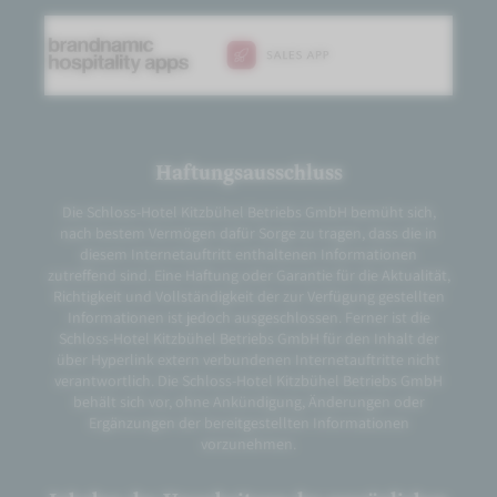
Haftungsausschluss
Die Schloss-Hotel Kitzbühel Betriebs GmbH bemüht sich,
nach bestem Vermögen dafür Sorge zu tragen, dass die in
diesem Internetauftritt enthaltenen Informationen
zutreffend sind. Eine Haftung oder Garantie für die Aktualität,
Richtigkeit und Vollständigkeit der zur Verfügung gestellten
Informationen ist jedoch ausgeschlossen. Ferner ist die
Schloss-Hotel Kitzbühel Betriebs GmbH für den Inhalt der
über Hyperlink extern verbundenen Internetauftritte nicht
verantwortlich. Die Schloss-Hotel Kitzbühel Betriebs GmbH
behält sich vor, ohne Ankündigung, Änderungen oder
Ergänzungen der bereitgestellten Informationen
vorzunehmen.