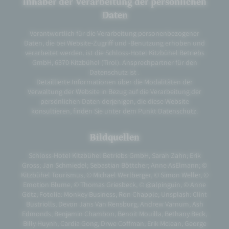
Inhaber der Verarbeitung der persönlichen
Daten
Verantwortlich für die Verarbeitung personenbezogener
Daten, die bei Website-Zugriff und -Benutzung erhoben und
verarbeitet werden, ist die Schloss-Hotel Kitzbühel Betriebs
GmbH, 6370 Kitzbühel (Tirol). Ansprechpartner für den
Datenschutz ist .
Detaillierte Informationen über die Modalitäten der
Verwaltung der Website in Bezug auf die Verarbeitung der
persönlichen Daten derjenigen, die diese Website
konsultieren, finden Sie unter dem Punkt Datenschutz.
Bildquellen
Schloss-Hotel Kitzbühel Betriebs GmbH, Sarah Zahn; Erik
Gross; Jan Schmiedel; Sebastian Böttcher; Anne AsElmann; ©
Kitzbühel Tourismus, © Michael Werlberger, © Simon Weller, ©
Emotion Blume, © Thomas Griesbeck, © @alpinguin, © Anne
Götz; Fotolia: Monkey Business, Ron Chapple; Unsplash: Clint
Bustriolls, Devon Jans Van Rensburg, Andrew Varnum, Ash
Edmonds, Benjamin Chambon, Benoit Mouilla, Bethany Beck,
Billy Huynh, Cardia Gong, Drwe Coffman, Erik Mclean, George