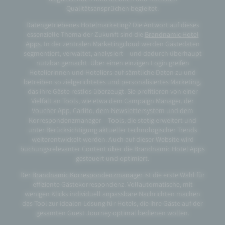
Qualitätsansprüchen begleitet.
Datengetriebenes Hotelmarketing? Die Antwort auf dieses
essenzielle Thema der Zukunft sind die
Brandnamic Hotel
Apps
. In der zentralen Marketingcloud werden Gästedaten
segmentiert, verwaltet, analysiert – und dadurch überhaupt
nutzbar gemacht. Über einen einzigen Login greifen
Hotelierinnen und Hoteliers auf sämtliche Daten zu und
betreiben so zielgerichtetes und personalisiertes Marketing,
das ihre Gäste restlos überzeugt. Sie profitieren von einer
Vielfalt an Tools, wie etwa dem Campaign Manager, der
Voucher App, Carlito, dem Newslettersystem und dem
Korrespondenzmanager – Tools, die stetig erweitert und
unter Berücksichtigung aktueller technologischer Trends
weiterentwickelt werden. Auch auf dieser Website wird
buchungsrelevanter Content über die Brandnamic Hotel Apps
gesteuert und optimiert.
Der
Brandnamic Korrespondenzmanager
ist die erste Wahl für
effiziente Gästekorrespondenz. Vollautomatische, mit
wenigen Klicks individuell anpassbare Nachrichten machen
das Tool zur idealen Lösung für Hotels, die ihre Gäste auf der
gesamten Guest Journey optimal bedienen wollen.