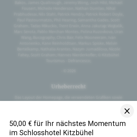
Bakos, James Qualtrough, Jeremy Wong, Josh Hild, Michael
Fousert, Micheile Henderson, Nathan Dumlao, Nihal
Prabhudesai, Nils Stahl, Patrick Hendry, Patrick Robert Doyle,
Paul Pastourmatzis, Phil Hearing, Samantha Gades, Scott
Graham, Tadas Mikuckis, Trent Erwin, Anna Jakutajc Wojtalik,
Marc Serota, Pablo Merchan Montes, Polina Kuzovkova, Uran
Wang, Bucography, Chris Bair, Felix Mooneeram, Ivan
Antonenko, Kane Reinholdtsen, Markus Spiske, Melvin
Bertelkamp, Nathalia Arantes, Nazym Jumadilova, Nicole
Fahey, Scott Graham; Hannes Nierderkofler; © Kitzbühel
Tourismus - Defrancesco;
- © 2026
Urheberrecht
Das Layout der Homepage, die verwendeten Grafiken sowie
die Inhalte des Internetauftritts der Schloss-Hotel Kitzbühel
Betriebs GmbH sind urheberrechtlich geschützt. Die
Vervielfältigung von Informationen, insbesondere die
Verwendung von Texten, Textteilen oder Bildmaterial bedarf
der vorherigen schriftlichen Genehmigung der Schloss-Hotel
Kitzbühel Betriebs GmbH.